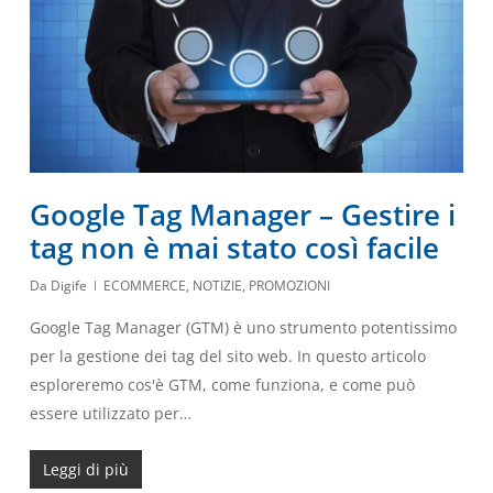
Google Tag Manager – Gestire i
tag non è mai stato così facile
Da
Digife
ECOMMERCE
,
NOTIZIE
,
PROMOZIONI
Google Tag Manager (GTM) è uno strumento potentissimo
per la gestione dei tag del sito web. In questo articolo
esploreremo cos'è GTM, come funziona, e come può
essere utilizzato per…
Leggi di più