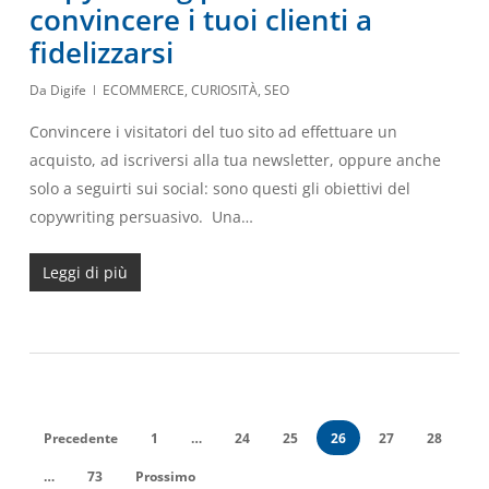
convincere i tuoi clienti a
fidelizzarsi
Da
Digife
ECOMMERCE
,
CURIOSITÀ
,
SEO
Convincere i visitatori del tuo sito ad effettuare un
acquisto, ad iscriversi alla tua newsletter, oppure anche
solo a seguirti sui social: sono questi gli obiettivi del
copywriting persuasivo. Una…
Leggi di più
Precedente
1
…
24
25
26
27
28
…
73
Prossimo