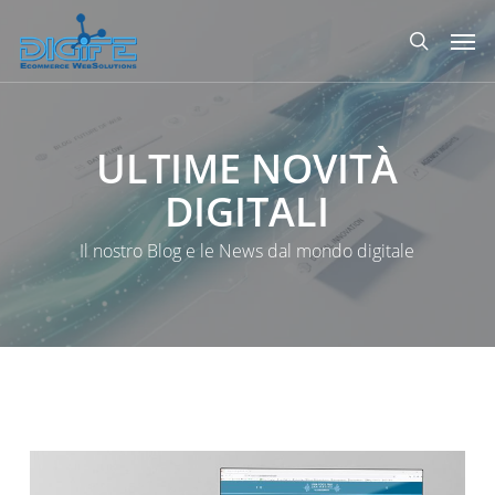
Salta
Men
al
ricerca
contenuto
principale
ULTIME
NOVITÀ
DIGITALI
Il nostro Blog e le News dal mondo digitale