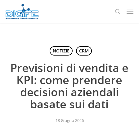
Salta
Men
al
ricerca
contenuto
principale
NOTIZIE
CRM
Previsioni di vendita e
KPI: come prendere
decisioni aziendali
basate sui dati
18 Giugno 2026