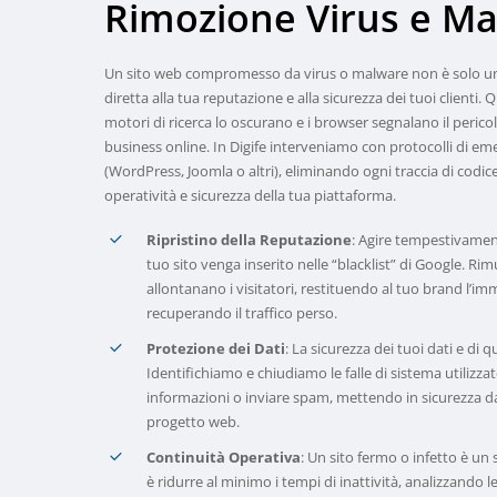
Rimozione
Virus
e
Ma
Un sito web compromesso da virus o malware non è solo u
diretta alla tua reputazione e alla sicurezza dei tuoi clienti. 
motori di ricerca lo oscurano e i browser segnalano il peri
business online. In Digife interveniamo con protocolli di em
(WordPress, Joomla o altri), eliminando ogni traccia di codic
operatività e sicurezza della tua piattaforma.
Ripristino della Reputazione
: Agire tempestivamen
tuo sito venga inserito nelle “blacklist” di Google. Rim
allontanano i visitatori, restituendo al tuo brand l’im
recuperando il traffico perso.
Protezione dei Dati
: La sicurezza dei tuoi dati e di qu
Identifichiamo e chiudiamo le falle di sistema utilizza
informazioni o inviare spam, mettendo in sicurezza dat
progetto web.
Continuità Operativa
: Un sito fermo o infetto è un 
è ridurre al minimo i tempi di inattività, analizzando l