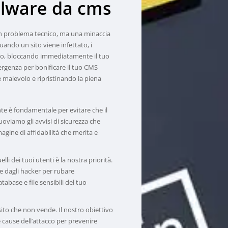
lware
da
cms
n problema tecnico, ma una minaccia
Quando un sito viene infettato, i
colo, bloccando immediatamente il tuo
ergenza per bonificare il tuo CMS
e malevolo e ripristinando la piena
te è fondamentale per evitare che il
uoviamo gli avvisi di sicurezza che
magine di affidabilità che merita e
elli dei tuoi utenti è la nostra priorità.
te dagli hacker per rubare
abase e file sensibili del tuo
sito che non vende. Il nostro obiettivo
e cause dell’attacco per prevenire