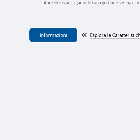
future intrusioni e garantirti una gestione serena e pr
I
n
f
o
r
m
a
z
i
o
n
i
Esplora le Caratteristic