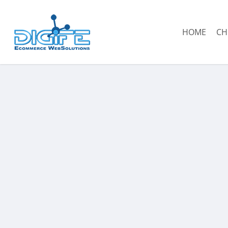
Salta
al
HOME
CH
contenuto
principale