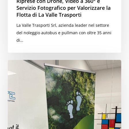
Riprese con Drone, Video a 360° e
di
Servizio Fotografico per Valorizzare la
La
Flotta di La Valle Trasporti
Valle
La Valle Trasporti Srl, azienda leader nel settore
Trasporti
del noleggio autobus e pullman con oltre 35 anni
di…
Realizzazione
del
Roll-
up
per
ZIG
“Zero
Impact
Generation”