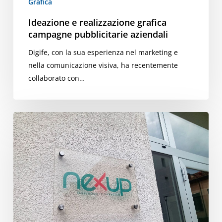
Grafica
Ideazione e realizzazione grafica
campagne pubblicitarie aziendali
Digife, con la sua esperienza nel marketing e
nella comunicazione visiva, ha recentemente
collaborato con…
Realizzazione
di
Targhe
Personalizzate
in
Plexiglass