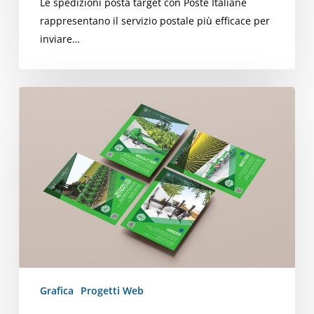
Le spedizioni posta target con Poste Italiane
rappresentano il servizio postale più efficace per
inviare…
Brochure
e
depliant
coordinati
Grafica
Progetti Web