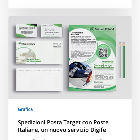
Spedizioni
Posta
Target
con
Poste
Italiane,
un
nuovo
servizio
Digife
Grafica
Spedizioni Posta Target con Poste
Italiane, un nuovo servizio Digife