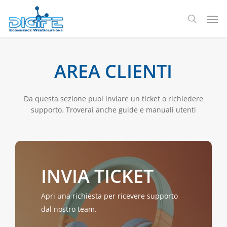
Salta
Men
al
ricerca
contenuto
principale
AREA CLIENTI
Da questa sezione puoi inviare un ticket o richiedere
supporto. Troverai anche guide e manuali utenti
INVIA TICKET
Apri una richiesta per ricevere supporto
dal nostro team.