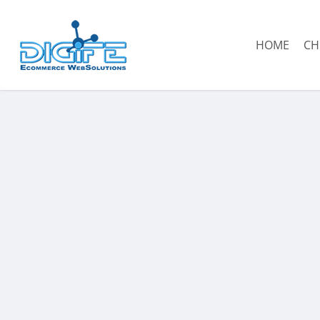
Salta
al
HOME
CH
contenuto
principale