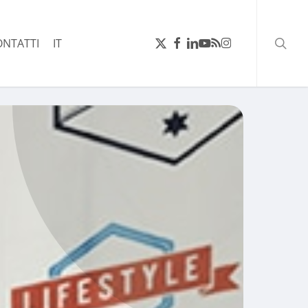
ricerc
X-
FACEBOOK
LINKEDIN
YOUTUBE
RSS
INSTAGRAM
ONTATTI
IT
TWITTER