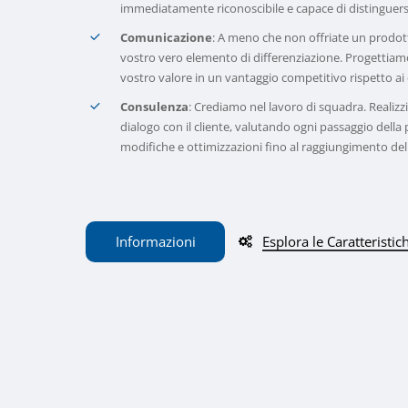
immediatamente riconoscibile e capace di distinguersi
Comunicazione
: A meno che non offriate un prodott
vostro vero elemento di differenziazione. Progettiamo 
vostro valore in un vantaggio competitivo rispetto ai
Consulenza
: Crediamo nel lavoro di squadra. Realizz
dialogo con il cliente, valutando ogni passaggio dell
modifiche e ottimizzazioni fino al raggiungimento del 
I
n
f
o
r
m
a
z
i
o
n
i
Esplora le Caratteristic