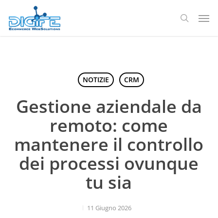
Salta
Men
al
ricerca
contenuto
principale
NOTIZIE
CRM
Gestione aziendale da
remoto: come
mantenere il controllo
dei processi ovunque
tu sia
11 Giugno 2026