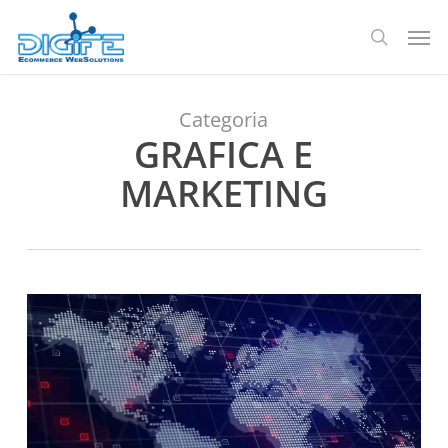
Salta
Men
al
ricerca
contenuto
principale
Categoria
GRAFICA E
MARKETING