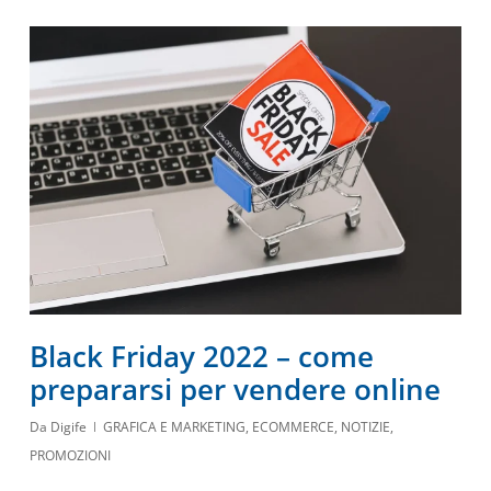
Black Friday 2022 – come
prepararsi per vendere online
Da
Digife
GRAFICA E MARKETING
,
ECOMMERCE
,
NOTIZIE
,
PROMOZIONI