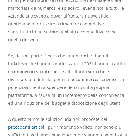
In un periodo storico in cui l’economia mondiale è stata
martoriata da numerosi e spiacevoli eventi noti a tutti, le
Aziende si trovano a dover affrontare nuove sfide
quotidiane per riuscire a rimanere competitive,
soprattutto in un settore affollato e competitivo come
quello del web.
Se, da una parte, è vero che i numerosi e ripetuti
lockdown che hanno caratterizzato il 2021 hanno favorito
il
commercio su internet
, è altrettanto vero che è
diventato più difficile, per i siti
e-commerce
, convincere i
potenziali clienti a spendere denaro sulla propria
piattaforma, a causa di un incremento della concorrenza
ed una riduzione del budget a disposizione degli utenti.
A questo punto le soluzioni (da noi) proposte nei
precedenti articoli
, pur rimanendo valide, non sono più
sufficienti. Vediamo come le Aziende stanno reagendo alla