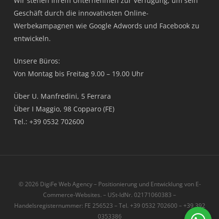
Wir stehen Ihrem Unternehmen zur Verfügung, um sein
Geschäft durch die innovativsten Online-
Werbekampagnen wie Google Adwords und Facebook zu
entwickeln.
Unsere Büros:
Von Montag bis Freitag 9.00 – 19.00 Uhr
Über U. Manfredini, 5 Ferrara
Über I Maggio, 98 Copparo (FE)
Tel.: +39 0532 702600
© 2026 DigiFe Web Agency – Positionierung und Entwicklung von E-
Commerce-Websites. – USt-IdNr. 02171060383 –
Handelsregisternummer: FE 256523 – Tel. +39 0532 702600 – +39 392
0353386