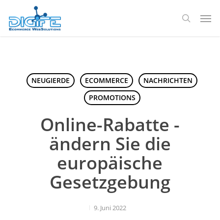
Zum
Spei
Hauptinhalt
Suche
springen
NEUGIERDE
ECOMMERCE
NACHRICHTEN
PROMOTIONS
Online-Rabatte -
ändern Sie die
europäische
Gesetzgebung
9. Juni 2022