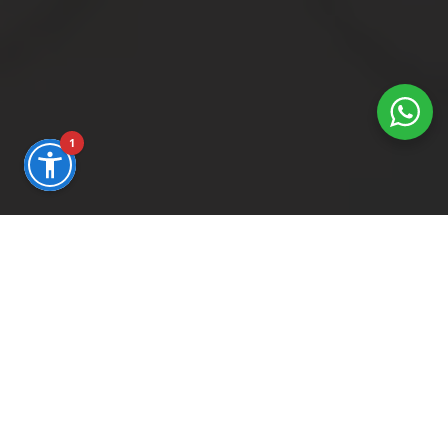
1
WIR GESTALTEN IHRE DIGITALE ZUKUNFT
Mission
Wir warten nicht auf die Zukunft, wir entwerfen
Infrastruktur, um sie vorwegzunehmen.
In einem hart umkämpften digitalen Markt ist es