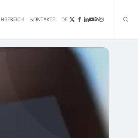
Such
X-
FACEBOOK
LINKEDIN
YOUTUBE
RSS
INSTAGRAM
NBEREICH
KONTAKTE
DE
TWITTER