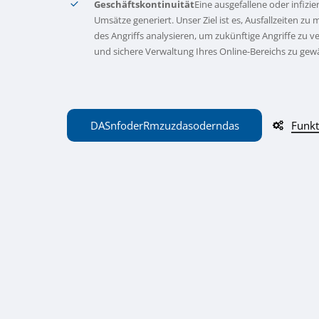
Geschäftskontinuität
Eine ausgefallene oder infizie
Umsätze generiert. Unser Ziel ist es, Ausfallzeiten zu
des Angriffs analysieren, um zukünftige Angriffe zu 
und sichere Verwaltung Ihres Online-Bereichs zu gewä
DAS
n
f
oder
R
m
zu
z
das
oder
n
das
Funkt