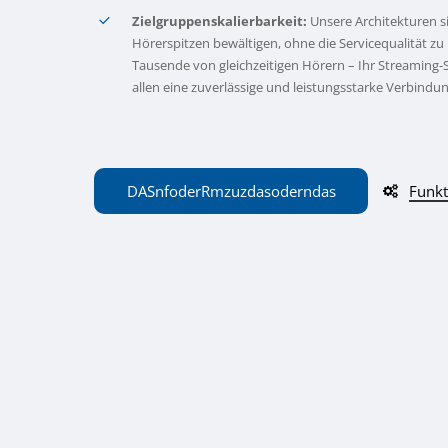
Zielgruppenskalierbarkeit:
Unsere Architekturen si
Hörerspitzen bewältigen, ohne die Servicequalität zu
Tausende von gleichzeitigen Hörern – Ihr Streaming-S
allen eine zuverlässige und leistungsstarke Verbindun
DAS
n
f
oder
R
m
zu
z
das
oder
n
das
Funkt