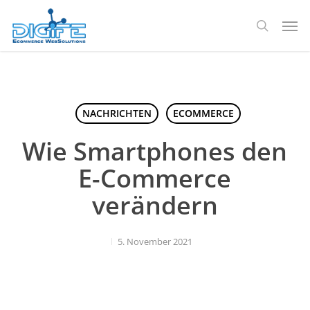
Zum
Spei
Hauptinhalt
Suche
springen
NACHRICHTEN
ECOMMERCE
Wie Smartphones den
E-Commerce
verändern
5. November 2021