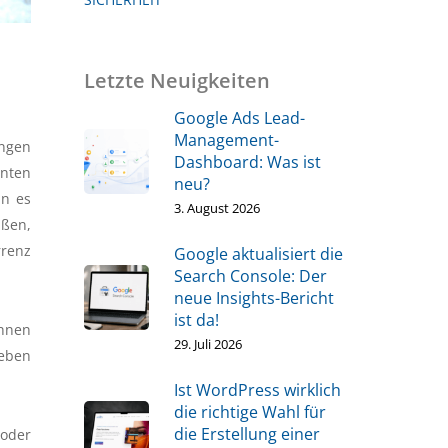
Letzte Neuigkeiten
Google Ads Lead-
Management-
ungen
Dashboard: Was ist
unten
neu?
n es
3. August 2026
aßen,
rrenz
Google aktualisiert die
Search Console: Der
neue Insights-Bericht
ist da!
Ihnen
29. Juli 2026
geben
Ist WordPress wirklich
die richtige Wahl für
die Erstellung einer
oder