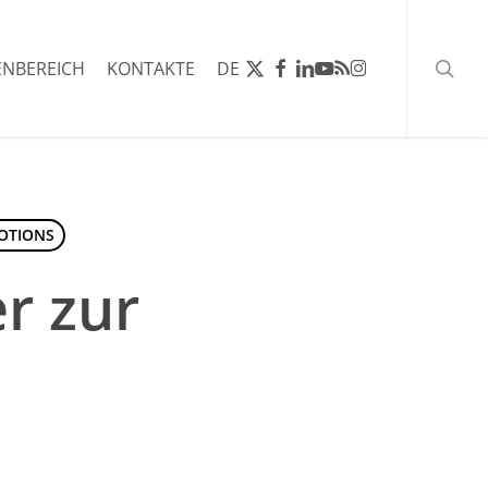
Such
X-
FACEBOOK
LINKEDIN
YOUTUBE
RSS
INSTAGRAM
NBEREICH
KONTAKTE
DE
TWITTER
OTIONS
r zur