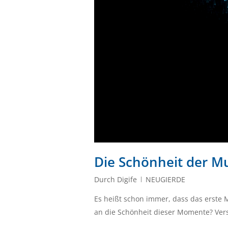
Die Schönheit der Mu
Durch
Digife
NEUGIERDE
Es heißt schon immer, dass das erste M
an die Schönheit dieser Momente? Verse