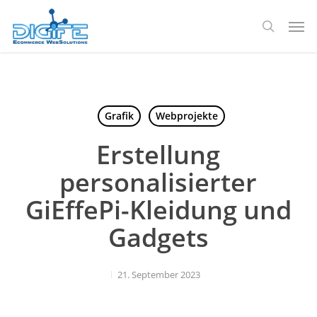
Zum
Spei
Hauptinhalt
Suche
springen
Grafik
Webprojekte
Erstellung
personalisierter
GiEffePi-Kleidung und
Gadgets
21. September 2023