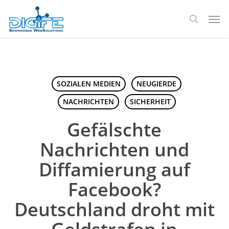
Zum
Spei
Hauptinhalt
Suche
springen
SOZIALEN MEDIEN
NEUGIERDE
NACHRICHTEN
SICHERHEIT
Gefälschte
Nachrichten und
Diffamierung auf
Facebook?
Deutschland droht mit