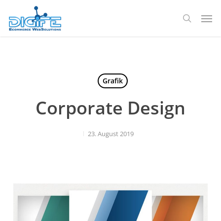
Zum
Spei
Hauptinhalt
Suche
springen
Grafik
Corporate Design
23. August 2019