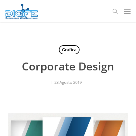
Salta
Men
al
ricerca
contenuto
principale
Grafica
Corporate Design
23 Agosto 2019