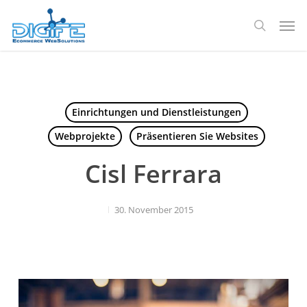
Zum
Spei
Hauptinhalt
Suche
springen
Einrichtungen und Dienstleistungen
Webprojekte
Präsentieren Sie Websites
Cisl Ferrara
30. November 2015