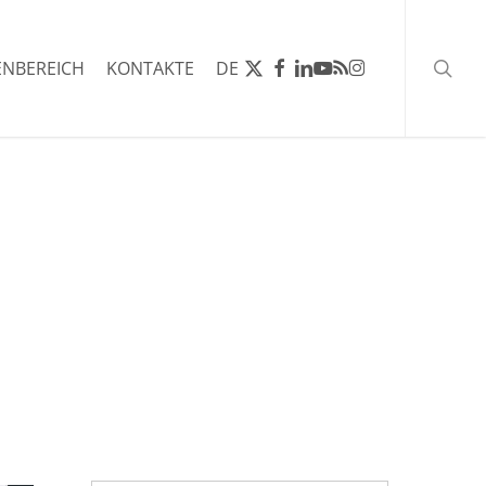
Such
X-
FACEBOOK
LINKEDIN
YOUTUBE
RSS
INSTAGRAM
NBEREICH
KONTAKTE
DE
TWITTER