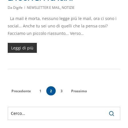
Da
Digife
NEWSLETTER E MAIL
,
NOTIZIE
La mail è morta, nessuno legge più le mail, ora ci sono i
social… Anche tu sei uno di quelli che la pensa cosi?
Facciamo un piccolo riassunto... Verso…
Leggi di più
Precedente
1
2
3
Prossimo