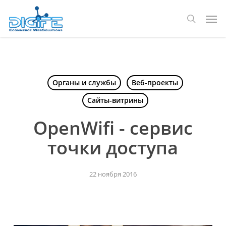
Перейти
Мен
к
поиск
основному
содержанию
Органы и службы
Веб-проекты
Сайты-витрины
OpenWifi - сервис
точки доступа
22 ноября 2016