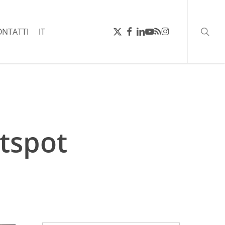
ricerc
X-
FACEBOOK
LINKEDIN
YOUTUBE
RSS
INSTAGRAM
ONTATTI
IT
TWITTER
otspot