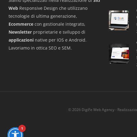
Siamo specializzati nella realizzazione di
Siti
Web
Responsive Design che utilizzano
tecnologie di ultima generazione,
Ecommerce
con gestionale integrato,
Newsletter
proprietarie e sviluppo di
applicazioni
native per IOS e Android.
Lavoriamo in ottica SEO e SEM.
© 2026 DigiFe Web Agency - Realizzazio
1