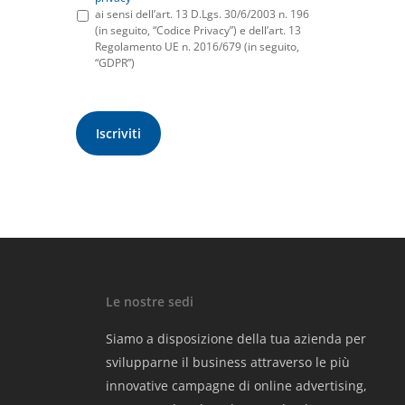
ai sensi dell’art. 13 D.Lgs. 30/6/2003 n. 196
(in seguito, “Codice Privacy”) e dell’art. 13
Regolamento UE n. 2016/679 (in seguito,
“GDPR”)
Le nostre sedi
Siamo a disposizione della tua azienda per
svilupparne il business attraverso le più
innovative campagne di online advertising,