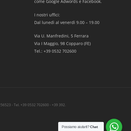
come Google Adwords e Facebook.
I nostri uffici:
Dal lunedì al venerdì 9.00 – 19.00
Via U. Manfredini, 5 Ferrara
Via I Maggio, 98 Copparo (FE)
Tel.: +39 0532 702600
56523 - Tel. +39 0532 702600 - +39 392.
Condivid
Chat
Possiamo aiutarti?