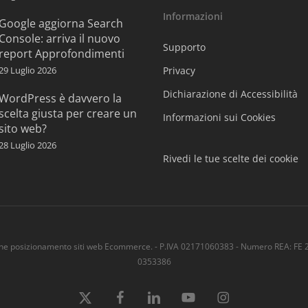
Informazioni
Google aggiorna Search
Console: arriva il nuovo
Supporto
report Approfondimenti
29 Luglio 2026
Privacy
Dichiarazione di Accessibilità
WordPress è davvero la
scelta giusta per creare un
Informazioni sui Cookies
sito web?
28 Luglio 2026
Rivedi le tue scelte dei cookie
ne posizionamento siti web Ecommerce. - P.IVA 02171060383 - Numero REA: FE 2
0353386
x-
facebook
linkedin
youtube
instagram