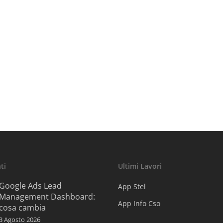
ti
Ultimi Lavori
Google Ads Lead
App Stel
Management Dashboard:
App Info Cso
cosa cambia
3 Agosto 2026