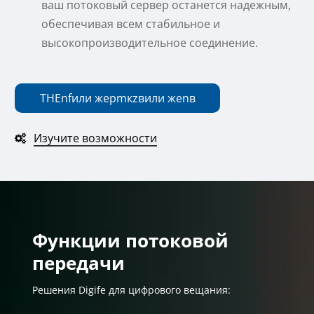
ваш потоковый сервер останется надежным,
обеспечивая всем стабильное и
высокопроизводительное соединение.
THE
n
f
или же
р
m
к
z
в
или же
n
в
Изучите возможности
Функции потоковой
передачи
Решения Digife для цифрового вещания: