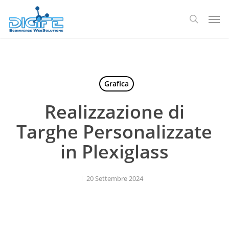
Salta
Men
al
ricerca
contenuto
principale
Grafica
Realizzazione di
Targhe Personalizzate
in Plexiglass
20 Settembre 2024