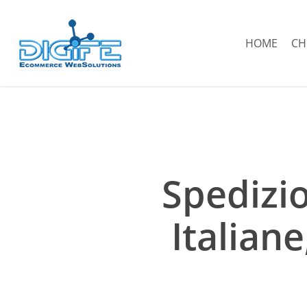
Salta
al
HOME
CH
contenuto
principale
Spedizio
Italian