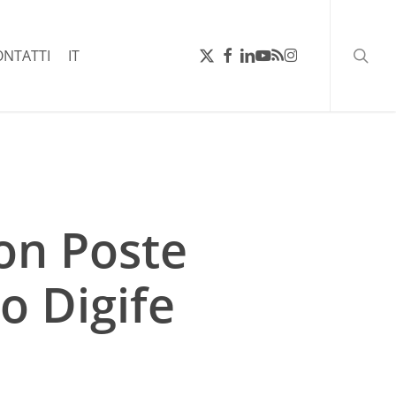
ricerc
X-
FACEBOOK
LINKEDIN
YOUTUBE
RSS
INSTAGRAM
ONTATTI
IT
TWITTER
con Poste
o Digife