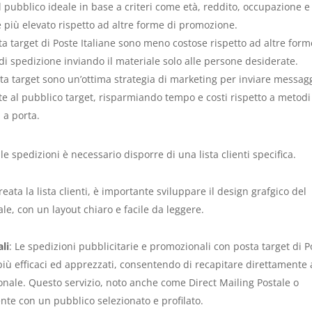
il pubblico ideale in base a criteri come età, reddito, occupazione e
 più elevato rispetto ad altre forme di promozione.
ta target di Poste Italiane sono meno costose rispetto ad altre form
di spedizione inviando il materiale solo alle persone desiderate.
sta target sono un’ottima strategia di marketing per inviare messag
e al pubblico target, risparmiando tempo e costi rispetto a metodi
 a porta.
e spedizioni è necessario disporre di una lista clienti specifica.
reata la lista clienti, è importante sviluppare il design grafgico del
e, con un layout chiaro e facile da leggere.
li
: Le spedizioni pubblicitarie e promozionali con posta target di P
più efficaci ed apprezzati, consentendo di recapitare direttamente 
onale. Questo servizio, noto anche come Direct Mailing Postale o
te con un pubblico selezionato e profilato.