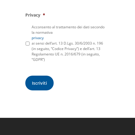
Privacy
*
Acconsento al trattamento dei dati secondo
la normativa
privacy
ai sensi dell’art. 13 D.Lgs. 30/6/2003 n. 196
(in seguito, “Codice Privacy”) e dell’art. 13
Regolamento UE n. 2016/679 (in seguito,
“GDPR”)