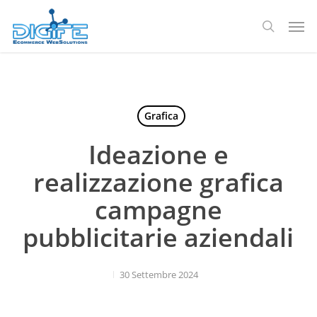
Salta
Men
al
ricerca
contenuto
principale
Grafica
Ideazione e
realizzazione grafica
campagne
pubblicitarie aziendali
30 Settembre 2024