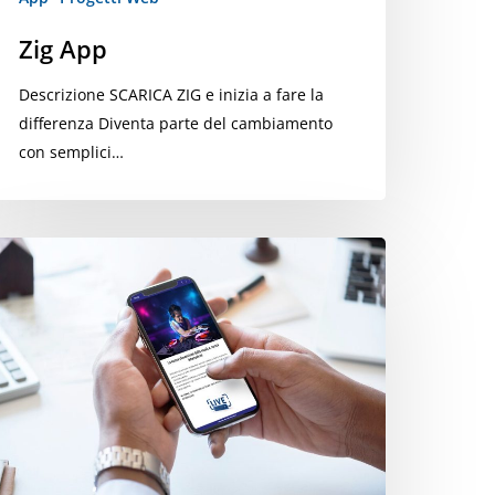
Zig App
Descrizione SCARICA ZIG e inizia a fare la
ti il comparto ortofrutticolo italiano dalla produzione fino ai mercat
differenza Diventa parte del cambiamento
con semplici…
ADIO
TR
64:
uova
pp
er
n’esperienza
usicale