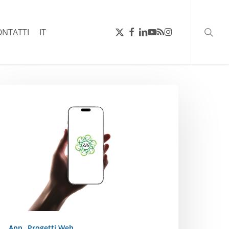
ricerc
X-
FACEBOOK
LINKEDIN
YOUTUBE
RSS
INSTAGRAM
ONTATTI
IT
TWITTER
g
pp
App
Progetti Web