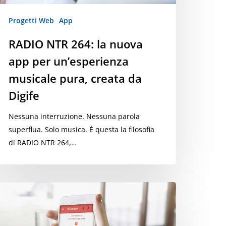
ura,
reata
Progetti Web
App
a
RADIO NTR 264: la nuova
gife
app per un’esperienza
musicale pura, creata da
Digife
Nessuna interruzione. Nessuna parola
superflua. Solo musica. È questa la filosofia
di RADIO NTR 264,…
pp
omune