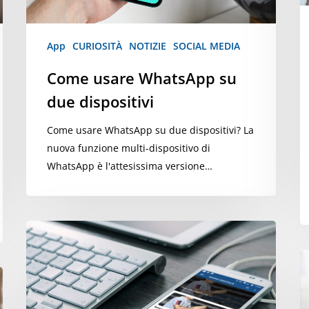
p
c
d
App
CURIOSITÀ
NOTIZIE
SOCIAL MEDIA
Di
Come usare WhatsApp su
due dispositivi
Come usare WhatsApp su due dispositivi? La
nuova funzione multi-dispositivo di
WhatsApp è l'attesissima versione…
App
Radio
A
Digitale
C
di