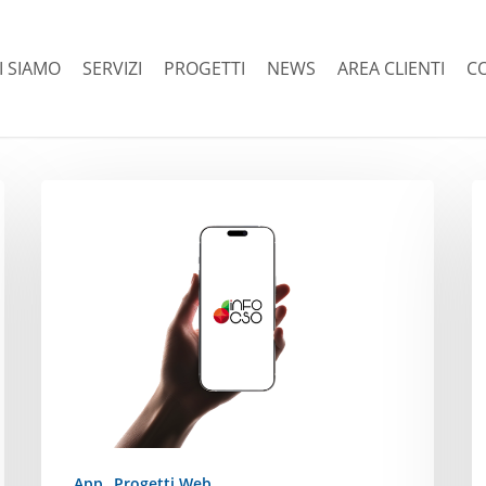
I SIAMO
SERVIZI
PROGETTI
NEWS
AREA CLIENTI
C
App
Zi
Info
A
Cso
App
Progetti Web