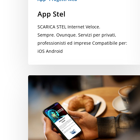
App Stel
SCARICA STEL Internet Veloce.
Sempre. Ovunque. Servizi per privati,
professionisti ed imprese Compatibile per:
iOS Android
Un’app
per
l’informazione
completa
e
sempre
aggiornata:
la