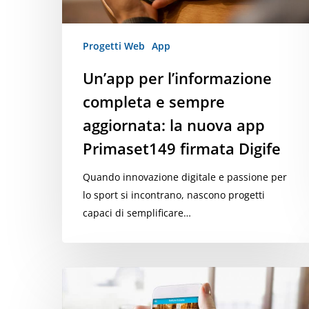
nuova
app
Primaset149
Progetti Web
App
firmata
Un’app per l’informazione
Digife
completa e sempre
aggiornata: la nuova app
Primaset149 firmata Digife
Quando innovazione digitale e passione per
lo sport si incontrano, nascono progetti
capaci di semplificare…
App
EgNews