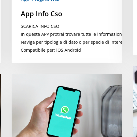
App Info Cso
SCARICA INFO CSO
In questa APP protrai trovare tutte le informazioni ineren
Naviga per tipologia di dato o per specie di interesse.
Compatibile per: iOS Android
R
Come
N
usare
2
WhatsApp
la
su
n
due
a
dispositivi
p
u
m