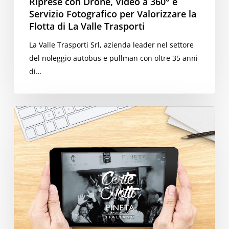
Riprese con Drone, Video a 360° e
di
Servizio Fotografico per Valorizzare la
La
Flotta di La Valle Trasporti
Valle
La Valle Trasporti Srl, azienda leader nel settore
Trasporti
del noleggio autobus e pullman con oltre 35 anni
di…
Video
Certe
Notti
105
–
Pineta
Luxury
Hall
Milano