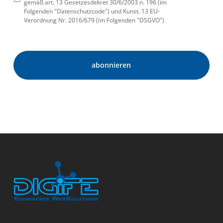
gemäß art. 13 Gesetzesdekret 30/6/2003 n. 196 (im
Folgenden "Datenschutzcode") und Kunst. 13 EU-
Verordnung Nr. 2016/679 (im Folgenden "DSGVO")