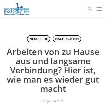
Zum
Spei
Hauptinhalt
Suche
springen
NEUGIERDE
NACHRICHTEN
Arbeiten von zu Hause
aus und langsame
Verbindung? Hier ist,
wie man es wieder gut
macht
21. Januar 2022