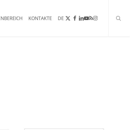
Such
X-
FACEBOOK
LINKEDIN
YOUTUBE
RSS
INSTAGRAM
NBEREICH
KONTAKTE
DE
TWITTER