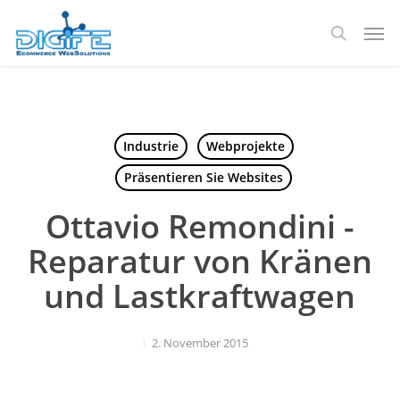
Zum
Spei
Hauptinhalt
Suche
springen
Industrie
Webprojekte
Präsentieren Sie Websites
Ottavio Remondini -
Reparatur von Kränen
und Lastkraftwagen
2. November 2015