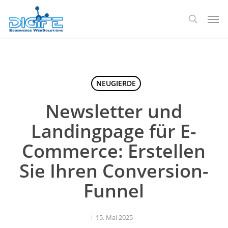
Zum
Spei
Hauptinhalt
Suche
springen
NEUGIERDE
Newsletter und
Landingpage für E-
Commerce: Erstellen
Sie Ihren Conversion-
Funnel
15. Mai 2025