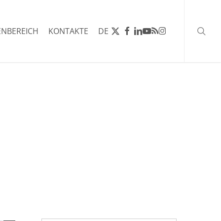
Such
X-
FACEBOOK
LINKEDIN
YOUTUBE
RSS
INSTAGRAM
NBEREICH
KONTAKTE
DE
TWITTER