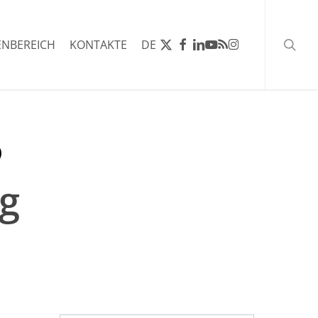
Such
X-
FACEBOOK
LINKEDIN
YOUTUBE
RSS
INSTAGRAM
NBEREICH
KONTAKTE
DE
TWITTER
ng