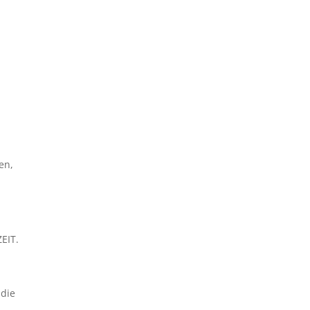
en,
EIT.
 die