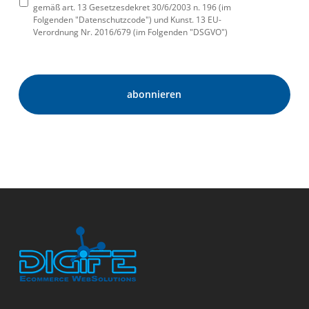
gemäß art. 13 Gesetzesdekret 30/6/2003 n. 196 (im
Folgenden "Datenschutzcode") und Kunst. 13 EU-
Verordnung Nr. 2016/679 (im Folgenden "DSGVO")