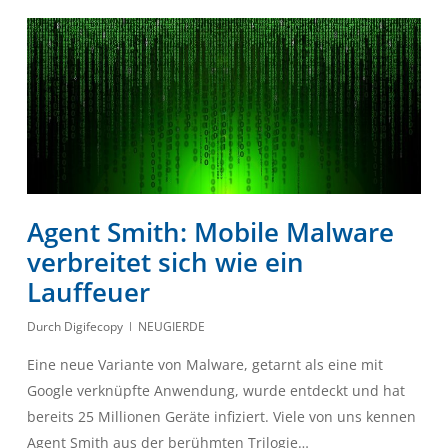
Agent Smith: Mobile Malware
verbreitet sich wie ein
Lauffeuer
Durch
Digifecopy
NEUGIERDE
Eine neue Variante von Malware, getarnt als eine mit
Google verknüpfte Anwendung, wurde entdeckt und hat
bereits 25 Millionen Geräte infiziert. Viele von uns kennen
Agent Smith aus der berühmten Trilogie…