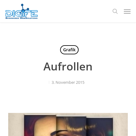
Zum
Spei
Hauptinhalt
Suche
springen
Grafik
Aufrollen
3. November 2015