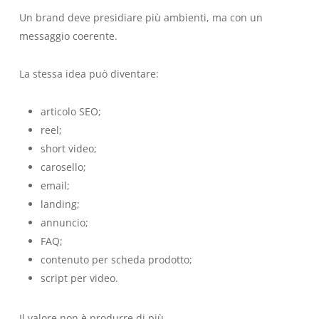
Un brand deve presidiare più ambienti, ma con un
messaggio coerente.
La stessa idea può diventare:
articolo SEO;
reel;
short video;
carosello;
email;
landing;
annuncio;
FAQ;
contenuto per scheda prodotto;
script per video.
Il valore non è produrre di più.