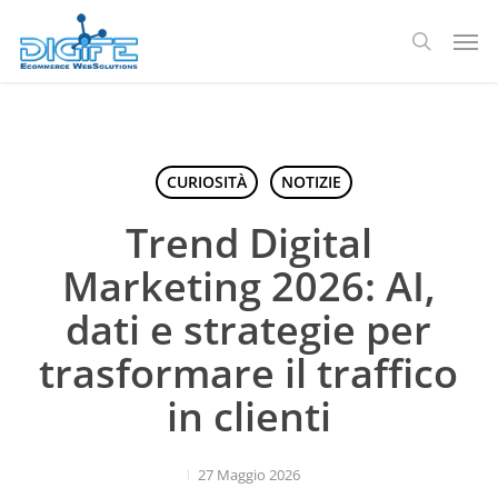
Salta
Men
al
ricerca
contenuto
principale
CURIOSITÀ
NOTIZIE
Trend Digital
Marketing 2026: AI,
dati e strategie per
trasformare il traffico
in clienti
27 Maggio 2026