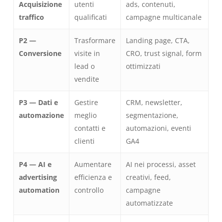
Acquisizione
utenti
ads, contenuti,
traffico
qualificati
campagne multicanale
P2 —
Trasformare
Landing page, CTA,
Conversione
visite in
CRO, trust signal, form
lead o
ottimizzati
vendite
P3 — Dati e
Gestire
CRM, newsletter,
automazione
meglio
segmentazione,
contatti e
automazioni, eventi
clienti
GA4
P4 — AI e
Aumentare
AI nei processi, asset
advertising
efficienza e
creativi, feed,
automation
controllo
campagne
automatizzate