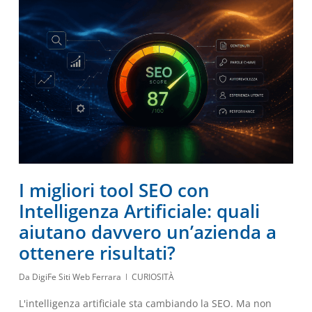
I migliori tool SEO con
Intelligenza Artificiale: quali
aiutano davvero un’azienda a
ottenere risultati?
Da
DigiFe Siti Web Ferrara
CURIOSITÀ
L'intelligenza artificiale sta cambiando la SEO. Ma non