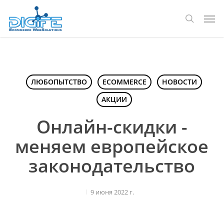
Перейти
Мен
к
поиск
основному
содержанию
ЛЮБОПЫТСТВО
ECOMMERCE
НОВОСТИ
АКЦИИ
Онлайн-скидки -
меняем европейское
законодательство
9 июня 2022 г.