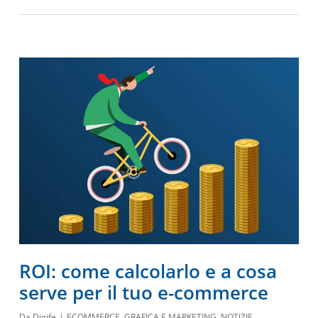
ROI: come calcolarlo e a cosa
serve per il tuo e-commerce
Da
Digife
ECOMMERCE
,
GRAFICA E MARKETING
,
NOTIZIE
,