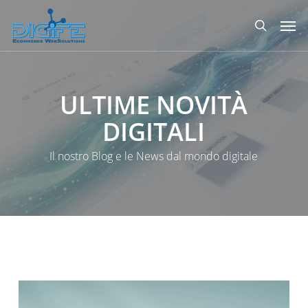
Salta
Men
al
ricerca
contenuto
principale
ULTIME
NOVITÀ
DIGITALI
Il nostro Blog e le News dal mondo digitale