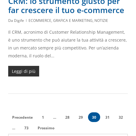
CRM: lo strumento giusto per
far crescere il tuo e-commerce
Da
Digife
ECOMMERCE
,
GRAFICA E MARKETING
,
NOTIZIE
Il CRM, acronimo di Customer Relationship Management,
è uno strumento che può aiutare la tua attività a crescere,
in un mercato sempre più competitivo. Per un’azienda
moderna, il ruolo del…
Leggi di più
Precedente
1
…
28
29
30
31
32
…
73
Prossimo