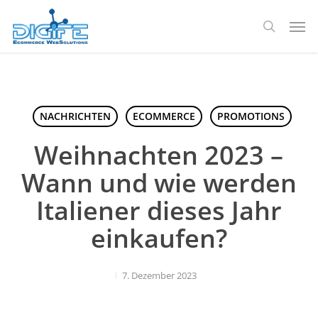
Zum
Spei
Hauptinhalt
Suche
springen
NACHRICHTEN
ECOMMERCE
PROMOTIONS
Weihnachten 2023 –
Wann und wie werden
Italiener dieses Jahr
einkaufen?
7. Dezember 2023