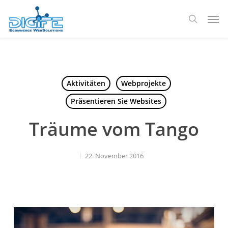
Zum
Spei
Hauptinhalt
Suche
springen
Aktivitäten
Webprojekte
Präsentieren Sie Websites
Träume vom Tango
22. November 2016