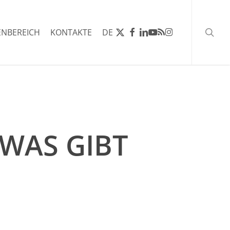
Such
X-
FACEBOOK
LINKEDIN
YOUTUBE
RSS
INSTAGRAM
NBEREICH
KONTAKTE
DE
TWITTER
 WAS GIBT