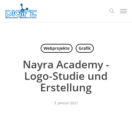
Zum
Spei
Hauptinhalt
Suche
springen
Webprojekte
Grafik
Nayra Academy -
Logo-Studie und
Erstellung
3. Januar 2021