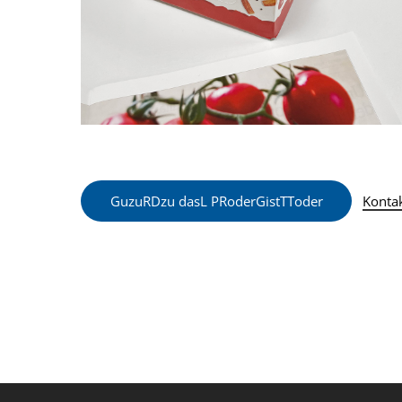
G
u
zu
R
D
zu
das
L
P
R
oder
G
ist
T
T
oder
Kontak