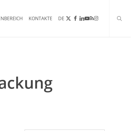
Such
X-
FACEBOOK
LINKEDIN
YOUTUBE
RSS
INSTAGRAM
NBEREICH
KONTAKTE
DE
TWITTER
packung