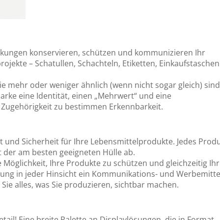
ackungen konservieren, schützen und kommunizieren Ihr
rojekte – Schatullen, Schachteln, Etiketten, Einkaufstaschen
die mehr oder weniger ähnlich (wenn nicht sogar gleich) sind
rke eine Identität, einen „Mehrwert“ und eine
 Zugehörigkeit zu bestimmen Erkennbarkeit.
ät und Sicherheit für Ihre Lebensmittelprodukte. Jedes Prod
it der am besten geeigneten Hülle ab.
öglichkeit, Ihre Produkte zu schützen und gleichzeitig Ihr
ckung in jeder Hinsicht ein Kommunikations- und Werbemitte
ie alles, was Sie produzieren, sichtbar machen.
il! Eine breite Palette an Displaylösungen, die in Format,