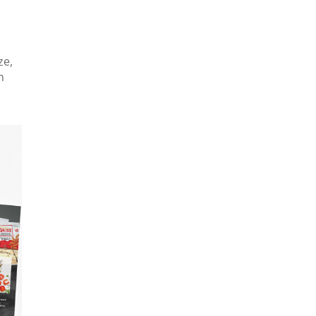
ze,
n