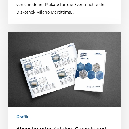
verschiedener Plakate für die Eventnächte der
Diskothek Milano Martittima,…
Abgestimmter
Katalog,
Gadgets
und
Messepanels
Grafik
Abgestimmter Katalog, Gadgets und