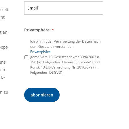
hkeit
eht
Privatsphäre
*
t an
Ich bin mit der Verarbeitung der Daten nach
dem Gesetz einverstanden
-opt-
Privatsphäre
gemäß art. 13 Gesetzesdekret 30/6/2003 n.
ens
196 (im Folgenden "Datenschutzcode") und
Kunst. 13 EU-Verordnung Nr. 2016/679 (im
ren
Folgenden "DSGVO")
 E-
en zu