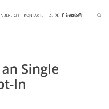
Such
X-
FACEBOOK
LINKEDIN
YOUTUBE
RSS
INSTAGRAM
NBEREICH
KONTAKTE
DE
TWITTER
 an Single
t-In