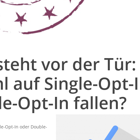
teht vor der Tür:
l auf Single-Opt-
e-Opt-In fallen?
gle-Opt-In oder Double-