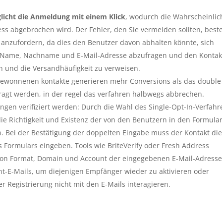
licht die Anmeldung mit einem Klick
, wodurch die Wahrscheinlic
ess abgebrochen wird. Der Fehler, den Sie vermeiden sollten, best
 anzufordern, da dies den Benutzer davon abhalten könnte, sich
ie Name, Nachname und E-Mail-Adresse abzufragen und den Kontak
en und die Versandhäufigkeit zu verweisen.
gewonnenen kontakte generieren mehr Conversions als das double
fragt werden, in der regel das verfahren halbwegs abbrechen.
gen verifiziert werden: Durch die Wahl des Single-Opt-In-Verfahr
 die Richtigkeit und Existenz der von den Benutzern in den Formula
. Bei der Bestätigung der doppelten Eingabe muss der Kontakt die
 Formulars eingeben. Tools wie BriteVerify oder Fresh Address
 von Format, Domain und Account der eingegebenen E-Mail-Adress
nt-E-Mails, um diejenigen Empfänger wieder zu aktivieren oder
r Registrierung nicht mit den E-Mails interagieren.