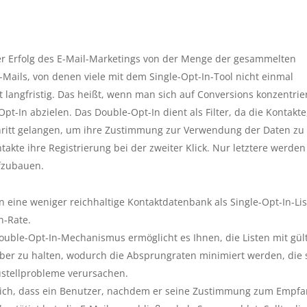
der Erfolg des E-Mail-Marketings von der Menge der gesammelten
ails, von denen viele mit dem Single-Opt-In-Tool nicht einmal
cht langfristig. Das heißt, wenn man sich auf Conversions konzentri
t-In abzielen. Das Double-Opt-In dient als Filter, da die Kontakte
Schritt gelangen, um ihre Zustimmung zur Verwendung der Daten zu
kte ihre Registrierung bei der zweiter Klick. Nur letztere werden
ufzubauen.
eine weniger reichhaltige Kontaktdatenbank als Single-Opt-In-Lis
n-Rate.
uble-Opt-In-Mechanismus ermöglicht es Ihnen, die Listen mit gül
uber zu halten, wodurch die Absprungraten minimiert werden, die 
ustellprobleme verursachen.
ich, dass ein Benutzer, nachdem er seine Zustimmung zum Empf