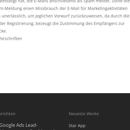
estätigt hat, die E-Mails anschließend als Spam meldet. Sollte die
m-Meldung einen Missbrauch der E-Mail für Marketingaktivitäten
unerlässlich, um jeglichen Vorwurf zurückzuweisen, da durch die
 der Registrierung, bezeugt die Zustimmung des Empfängers zur
cke.
Vorschriften
hrichten
Neueste Werke
Google Ads Lead-
Star App