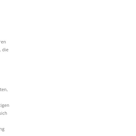
eren
, die
ten,
tigen
sich
ang